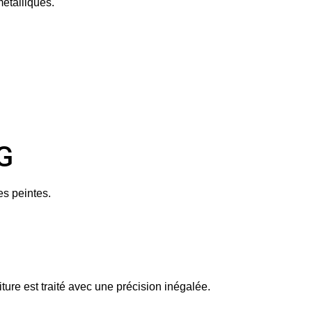
étalliques.
G
es peintes.
ture est traité avec une précision inégalée.