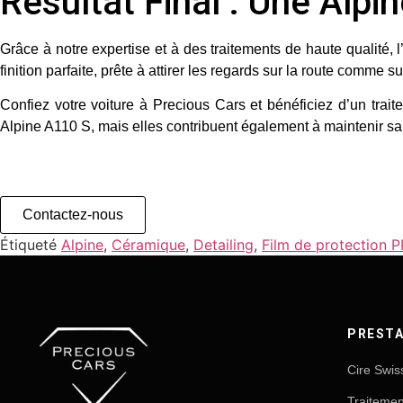
Résultat Final : Une Alp
Grâce à notre expertise et à des traitements de haute qualité, l
finition parfaite, prête à attirer les regards sur la route comme sur
Confiez votre voiture à
Precious Cars
et bénéficiez d’un trait
Alpine A110 S, mais elles contribuent également à maintenir sa
Contactez-nous
Étiqueté
Alpine
,
Céramique
,
Detailing
,
Film de protection P
PRESTA
Cire Swis
Traiteme