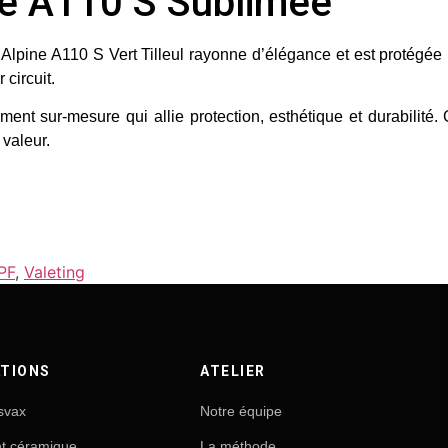
ine A110 S Sublimée
’Alpine A110 S Vert Tilleul rayonne d’élégance et est protégée p
 circuit.
ement sur-mesure qui allie protection, esthétique et durabilit
 valeur.
PF
,
Valeting
TIONS
ATELIER
svax
Notre équipe
nt céramique
La méthode