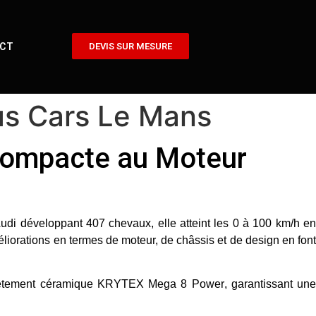
CT
DEVIS SUR MESURE
us Cars Le Mans
Compacte au Moteur
Audi
développant 407 chevaux, elle atteint les
0 à 100 km/h e
éliorations en termes de moteur, de châssis et de design en fon
êtement céramique KRYTEX Mega 8 Power
, garantissant un