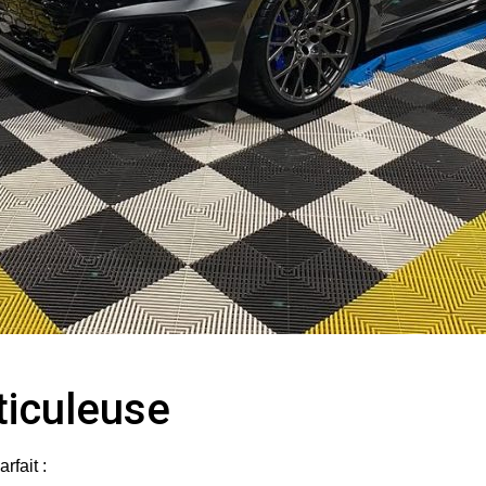
ticuleuse
rfait :