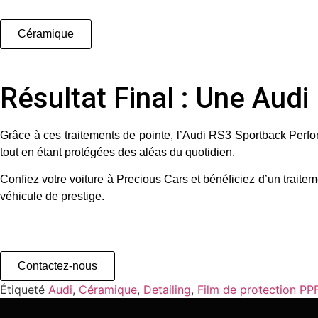
Céramique
Résultat Final : Une Aud
Grâce à ces traitements de pointe, l’Audi RS3 Sportback Perform
tout en étant protégées des aléas du quotidien.
Confiez votre voiture à
Precious Cars
et bénéficiez d’un traitem
véhicule de prestige.
Contactez-nous
Étiqueté
Audi
,
Céramique
,
Detailing
,
Film de protection PP