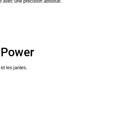
ité avec une précision absolue.
 Power
et les jantes.