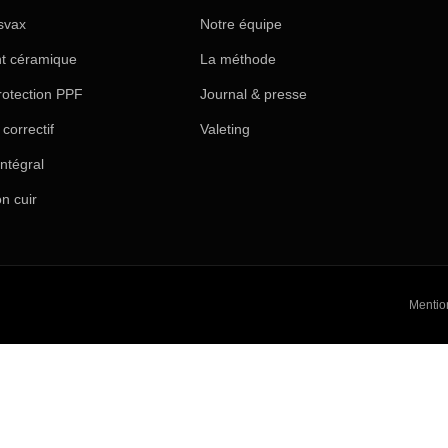
svax
Notre équipe
nt céramique
La méthode
rotection PPF
Journal & presse
correctif
Valeting
intégral
n cuir
Mentio