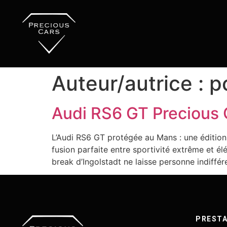
Auteur/autrice :
p
Audi RS6 GT Precious
L’Audi RS6 GT protégée au Mans : une édition
fusion parfaite entre sportivité extrême et 
break d’Ingolstadt ne laisse personne indiffér
PRESTA