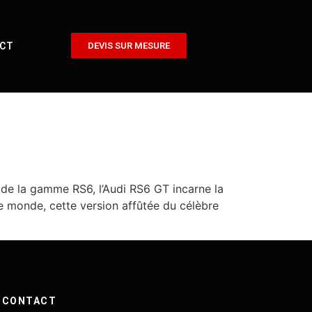
CT
DEVIS SUR MESURE
 de la gamme RS6, l’Audi RS6 GT incarne la
e monde, cette version affûtée du célèbre
CONTACT