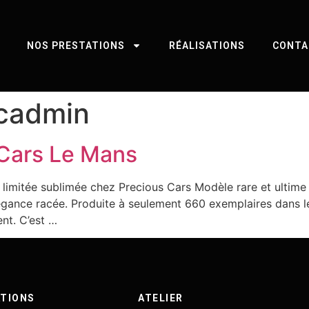
NOS PRESTATIONS
RÉALISATIONS
CONTA
cadmin
 Cars Le Mans
 limitée sublimée chez Precious Cars Modèle rare et ultime
élégance racée. Produite à seulement 660 exemplaires dans l
ent. C’est …
TIONS
ATELIER