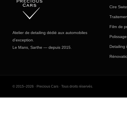
Cire Swis
Traiteme
Film de p
Atelier de detailing dédié aux automobiles
Polissage 
d’exception.
Detailing 
Le Mans, Sarthe — depuis 2015.
Rénovatio
© 2015–2026 · Precious Cars · Tous droits réservés.