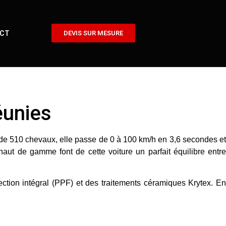
CT
DEVIS SUR MESURE
éunies
 de
510 chevaux
, elle passe de
0 à 100 km/h en 3,6 secondes
e
 haut de gamme font de cette voiture un parfait équilibre entr
ection intégral (PPF)
et des
traitements céramiques Krytex
. E