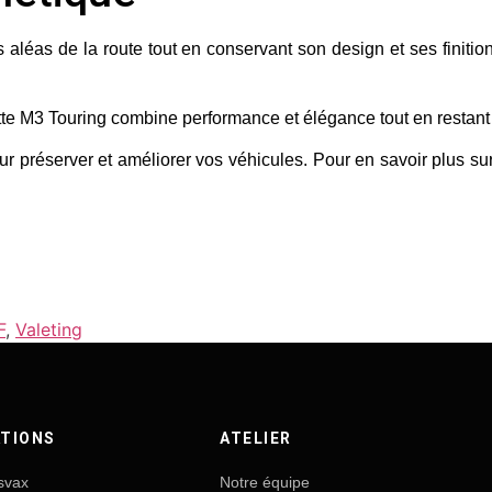
léas de la route tout en conservant son design et ses finition
tte M3 Touring combine performance et élégance tout en restant p
ur préserver et améliorer vos véhicules. Pour en savoir plus su
F
,
Valeting
TIONS
ATELIER
svax
Notre équipe