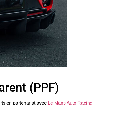
parent (PPF)
rts en partenariat avec
Le Mans Auto Racing
.