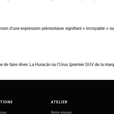
nom d’une expression piémontaise signifiant « incroyable » ou
 de faire rêver. La
Huracán
ou l’
Urus
(premier SUV de la marqu
TIONS
ATELIER
svax
Notre équipe