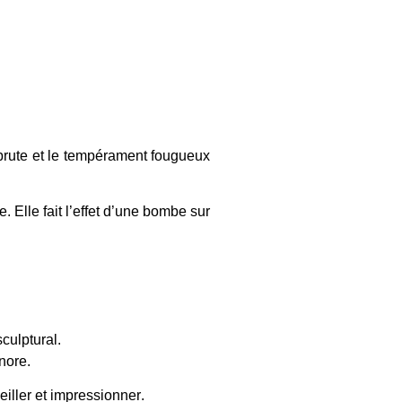
e brute et le tempérament fougueux
 Elle fait l’effet d’une bombe sur
sculptural
.
nore.
iller et impressionner
.