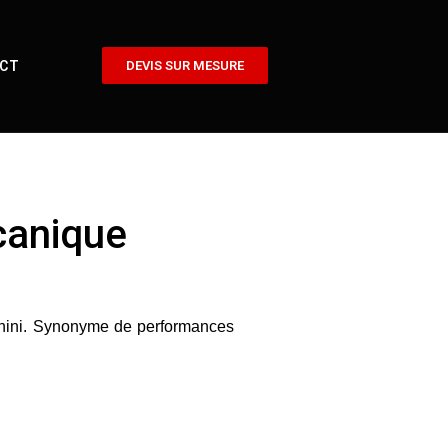
CT
DEVIS SUR MESURE
canique
ini.
Synonyme de performances