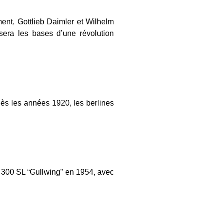
ment,
Gottlieb Daimler
et
Wilhelm
sera les bases d’une révolution
 Dès les années 1920, les berlines
a
300 SL “Gullwing”
en
1954
, avec