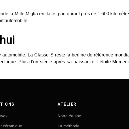
porte la
Mille Miglia
en Italie, parcourant près de 1 600 kilomèt
ort automobile.
hui
e automobile. La
Classe S
reste la berline de référence mondi
lectrique. Plus d’un siècle après sa naissance, l’étoile Merce
TIONS
ATELIER
svax
Notre équipe
nt céramique
La méthode