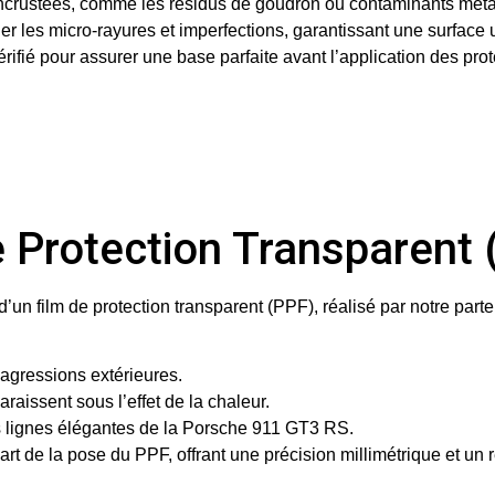
incrustées, comme les résidus de goudron ou contaminants méta
er les micro-rayures et imperfections, garantissant une surface 
fié pour assurer une base parfaite avant l’application des prot
e Protection Transparent 
 d’un
film de protection transparent
(PPF), réalisé par notre part
t agressions extérieures.
raissent sous l’effet de la chaleur.
 les lignes élégantes de la Porsche 911 GT3 RS.
art de la pose du PPF, offrant une précision millimétrique et un