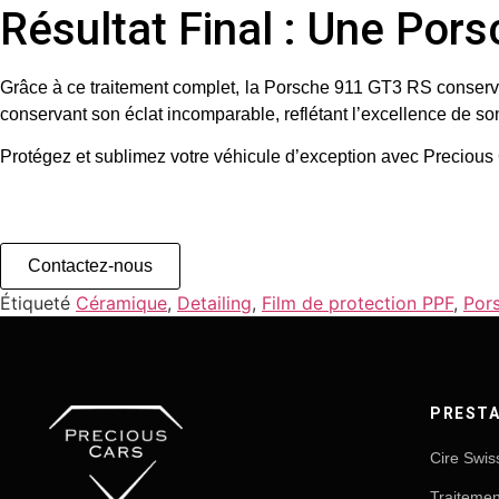
Résultat Final : Une Por
Grâce à ce traitement complet, la Porsche 911 GT3 RS conserve 
conservant son éclat incomparable, reflétant l’excellence de s
Protégez et sublimez votre véhicule d’exception avec
Precious
Contactez-nous
Étiqueté
Céramique
,
Detailing
,
Film de protection PPF
,
Por
PRESTA
Cire Swis
Traiteme