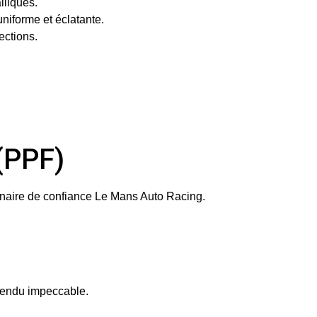
lliques.
uniforme et éclatante.
ections.
(PPF)
enaire de confiance
Le Mans Auto Racing
.
 rendu impeccable.