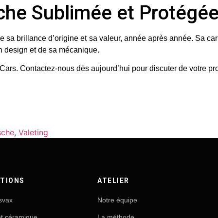
sche Sublimée et Protégé
sa brillance d’origine et sa valeur, année après année. Sa carr
on design et de sa mécanique.
 Cars
.
Contactez-nous dès aujourd’hui
pour discuter de votre pro
sche
,
Valeting
TIONS
ATELIER
svax
Notre équipe
nt céramique
La méthode