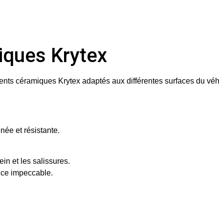
miques Krytex
nts céramiques Krytex adaptés aux différentes surfaces du véhi
gnée et résistante.
ein et les salissures.
ence impeccable.