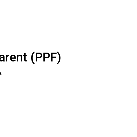
parent (PPF)
e.