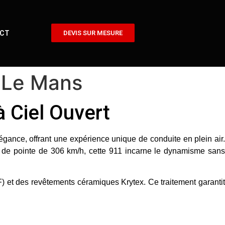
CT
DEVIS SUR MESURE
s Le Mans
 Ciel Ouvert
égance, offrant une expérience unique de conduite en plein air
e de pointe de
306 km/h
, cette 911 incarne le dynamisme sans
F)
et des
revêtements céramiques Krytex
. Ce traitement garanti