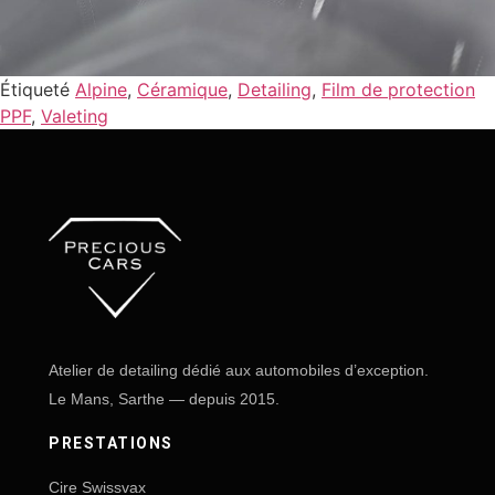
Étiqueté
Alpine
,
Céramique
,
Detailing
,
Film de protection
PPF
,
Valeting
Atelier de detailing dédié aux automobiles d’exception.
Le Mans, Sarthe — depuis 2015.
PRESTATIONS
Cire Swissvax